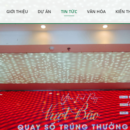
GIỚI THIỆU
DỰ ÁN
TIN TỨC
VĂN HÓA
KIẾN 