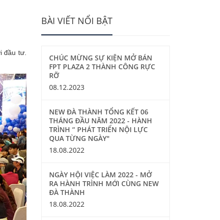
BÀI VIẾT NỔI BẬT
i đầu tư.
CHÚC MỪNG SỰ KIỆN MỞ BÁN
FPT PLAZA 2 THÀNH CÔNG RỰC
RỠ
08.12.2023
NEW ĐÀ THÀNH TỔNG KẾT 06
THÁNG ĐẦU NĂM 2022 - HÀNH
TRÌNH “ PHÁT TRIỂN NỘI LỰC
QUA TỪNG NGÀY"
18.08.2022
NGÀY HỘI VIỆC LÀM 2022 - MỞ
RA HÀNH TRÌNH MỚI CÙNG NEW
ĐÀ THÀNH
18.08.2022