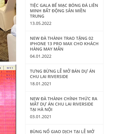
TIỆC GALA BẾ MẠC BÓNG ĐÁ LIÊN
MINH BẤT ĐỘNG SẢN MIỀN
TRUNG
13.05.2022
NEW ĐÀ THÀNH TRAO TẶNG 02
IPHONE 13 PRO MAX CHO KHÁCH
HÀNG MAY MẮN
04.01.2022
TƯNG BỪNG LỄ MỞ BÁN DỰ ÁN
CHU LAI RIVERSIDE
18.01.2021
NEW ĐÀ THÀNH CHÍNH THỨC RA
MẮT DỰ ÁN CHU LAI RIVERSIDE
TẠI HÀ NỘI
03.01.2021
BÙNG NỔ GIAO DỊCH TẠI LỄ MỞ